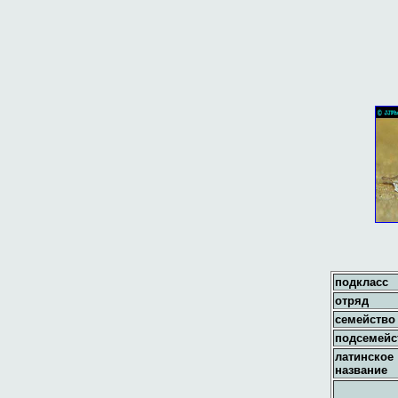
подкласс
отряд
семейство
подсемейс
латинское
название