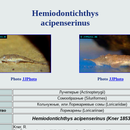
Hemiodontichthys
acipenserinus
Photo
JJPhoto
Photo
JJPhoto
Лучеперые (Actinopterygii)
Сомообразные (Siluriformes)
Кольчужные, или Лорикариевые сомы (Loricariidae)
тво
Лорикарины (Loricariinae)
Hemiodontichthys acipenserinus (Kner 1853
Kner, R.