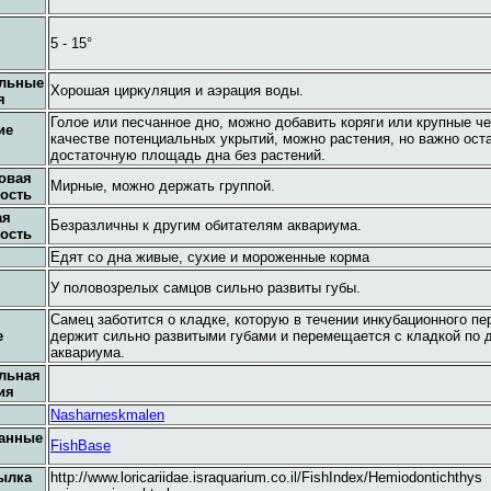
5 - 15°
ельные
Хорошая циркуляция и аэрация воды.
я
Голое или песчанное дно, можно добавить коряги или крупные че
ие
качестве потенциальных укрытий, можно растения, но важно ост
достаточную площадь дна без растений.
овая
Мирные, можно держать группой.
ость
ая
Безразличны к другим обитателям аквариума.
ость
Едят со дна живые, сухие и мороженные корма
У половозрелых самцов сильно развиты губы.
Самец заботится о кладке, которую в течении инкубационного пе
е
держит сильно развитыми губами и перемещается с кладкой по 
аквариума.
льная
ия
Nasharneskmalen
анные
FishBase
ылка
http://www.loricariidae.israquarium.co.il/FishIndex/Hemiodontichthys