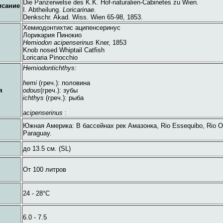
Die Panzerwelse des K.K. Hof-naturalien-Cabinetes zu Wien.
исание
I. Abtheilung.
Loricarinae
.
Denkschr. Akad. Wiss. Wien 65-98, 1853.
Хемиодонтихтис аципенсеринус
Лорикария Пинокио
Hemiodon acipenserinus
Kner, 1853
Knob nosed Whiptail Catfish
Loricaria Pinocchio
Hemiodontichthys
:
hemi
(греч.): половина
я
odous
(греч.): зубы
ichthys
(греч.): рыба
acipenserinus
:
Южная Америка: В бассейнах рек Амазонка, Rio Essequibo, Rio O
Paraguay.
до 13.5 см. (SL)
От 100 литров
24 - 28°C
6.0 - 7.5