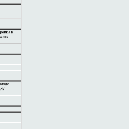
репки в
авить
риода
дну