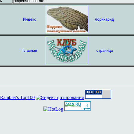
ь
acipenserinus.html
Индекс
лорикарид
Главная
страница