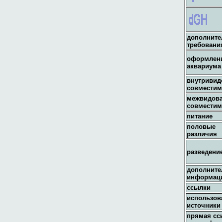
дополнит
требовани
оформлен
аквариума
внутривид
совместим
межвидов
совместим
питание
половые
различия
разведени
дополните
информац
ссылки
использов
источники
прямая сс