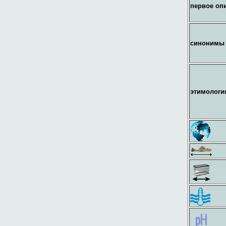
первое оп
синонимы
этимологи